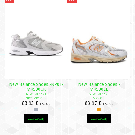
-30%
-30%
New Balance Shoes -NP01-
New Balance Shoes -
MR530CK
MR530EB
NEW BALANCE
NEW BALANCE
NP01-MR530CK
MR530EB
83,93 €
83,97 €
119,90 €
119,95 €
Εμφάνιση
Εμφάνιση