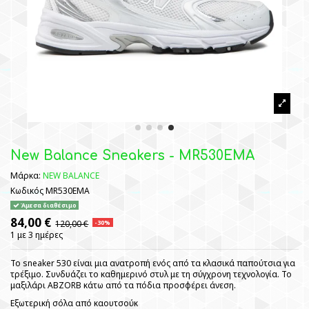
New Balance Sneakers - MR530EMA
Μάρκα:
NEW BALANCE
Κωδικός
MR530EMA
Άμεσα διαθέσιμο
84,00 €
120,00 €
-30%
1 με 3 ημέρες
Το sneaker 530 είναι μια ανατροπή ενός από τα κλασικά παπούτσια για
τρέξιμο. Συνδυάζει το καθημερινό στυλ με τη σύγχρονη τεχνολογία. Το
μαξιλάρι ABZORB κάτω από τα πόδια προσφέρει άνεση.
Εξωτερική σόλα από καουτσούκ