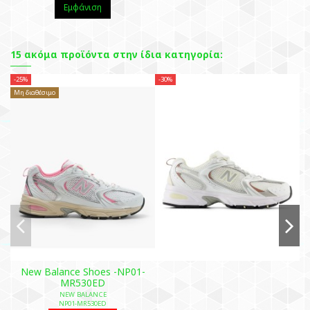
Εμφάνιση
15 ακόμα προϊόντα στην ίδια κατηγορία:
-25%
-30%
-3
Μη διαθέσιμο
New Balance Shoes -NP01-
MR530ED
NEW BALANCE
NP01-MR530ED