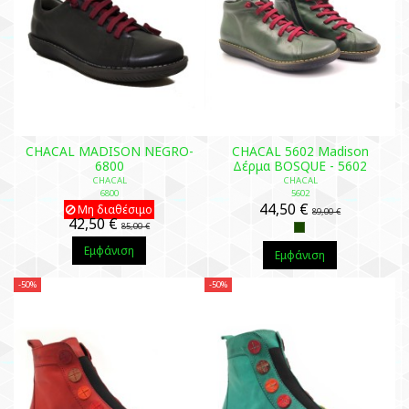
CHACAL MADISON NEGRO-
CHACAL 5602 Madison
6800
Δέρμα BOSQUE - 5602
CHACAL
CHACAL
6800
5602
44,50 €
Μη διαθέσιμο
89,00 €
42,50 €
85,00 €
Εμφάνιση
Εμφάνιση
-50%
-50%