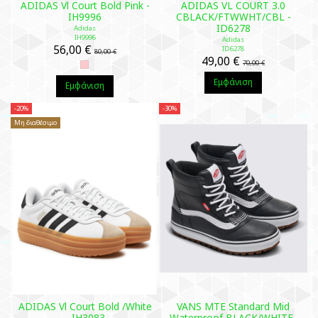
ADIDAS Vl Court Bold Pink -
ADIDAS VL COURT 3.0
IH9996
CBLACK/FTWWHT/CBL -
ID6278
Adidas
IH9996
Adidas
56,00 €
ID6278
80,00 €
49,00 €
70,00 €
Εμφάνιση
Εμφάνιση
-20%
-30%
Μη διαθέσιμο
ADIDAS Vl Court Bold /White
VANS MTE Standard Mid
- IH3083
Waterproof BLACK/WHITE-