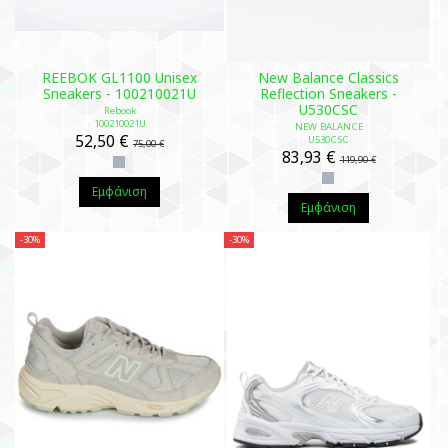
REEBOK GL1100 Unisex
New Balance Classics
Sneakers - 100210021U
Reflection Sneakers -
U530CSC
Rebook
100210021U
NEW BALANCE
52,50 €
U530CSC
75,00 €
83,93 €
119,90 €
Εμφάνιση
Εμφάνιση
-30%
-30%