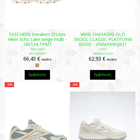
SKECHERS Sneakers D'Lites
VANS SNEAKERS OLD
Hiker Echo Lake beige-multi -
SKOOL CLASSIC PLATFORM
180134-TPMT
BEIGE - VN0A5KRGJ921
SKECHERS
VANS
180134-TPMT
VN0A5KRGJ921
66,43 €
62,93 €
94,90 €
89,90 €
Εμφάνιση
Εμφάνιση
-30%
-30%