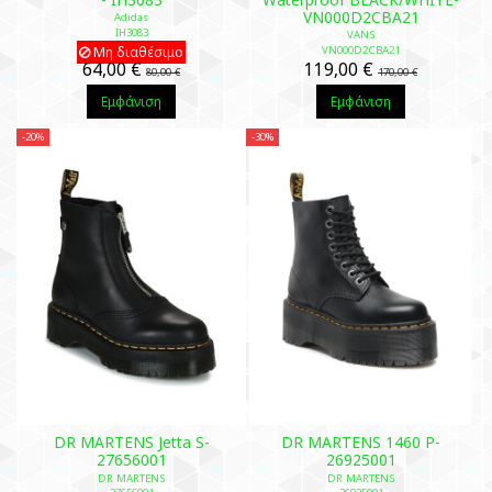
VN000D2CBA21
Adidas
IH3083
VANS
Μη διαθέσιμο
VN000D2CBA21
64,00 €
119,00 €
80,00 €
170,00 €
Εμφάνιση
Εμφάνιση
-20%
-30%
DR MARTENS Jetta S-
DR MARTENS 1460 P-
27656001
26925001
DR MARTENS
DR MARTENS