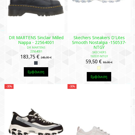
DR MARTENS Sinclair Milled
Skechers Sneakers D'Lites
Nappa - 22564001
Smooth Nostalgia -150537-
NTGY
DR MARTENS
22564001
SKECHERS
183,75 €
150537-NTGY
245,00 €
59,50 €
85,00 €
Εμφάνιση
Εμφάνιση
-30%
-30%