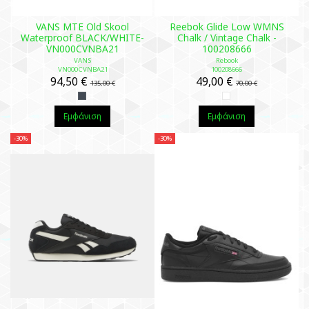
VANS MTE Old Skool
Reebok Glide Low WMNS
Waterproof BLACK/WHITE-
Chalk / Vintage Chalk -
VN000CVNBA21
100208666
VANS
Rebook
VN000CVNBA21
100208666
94,50 €
49,00 €
135,00 €
70,00 €
Εμφάνιση
Εμφάνιση
-30%
-30%