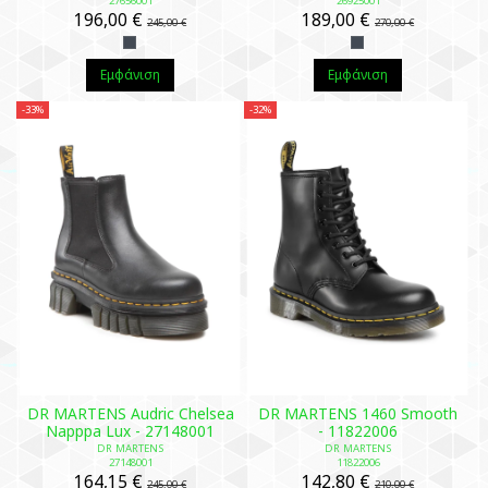
27656001
26925001
196,00 €
189,00 €
245,00 €
270,00 €
Εμφάνιση
Εμφάνιση
-33%
-32%
DR MARTENS Audric Chelsea
DR MARTENS 1460 Smooth
Napppa Lux - 27148001
- 11822006
DR MARTENS
DR MARTENS
27148001
11822006
164,15 €
142,80 €
245,00 €
210,00 €