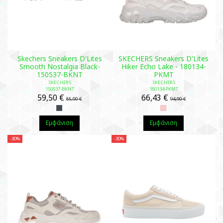
Skechers Sneakers D'Lites
SKECHERS Sneakers D'Lites
Smooth Nostalgia Black-
Hiker Echo Lake - 180134-
150537-BKNT
PKMT
SKECHERS
SKECHERS
150537-BKNT
180134-PKMT
59,50 €
66,43 €
85,00 €
94,90 €
Εμφάνιση
Εμφάνιση
-30%
-30%