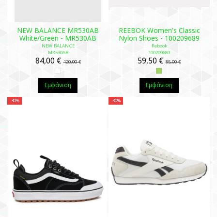
NEW BALANCE MR530AB
REEBOK Women's Classic
White/Green - MR530AB
Nylon Shoes - 100209689
NEW BALANCE
Rebook
MR530AB
100209689
84,00 €
59,50 €
120,00 €
85,00 €
Εμφάνιση
Εμφάνιση
-30%
-30%