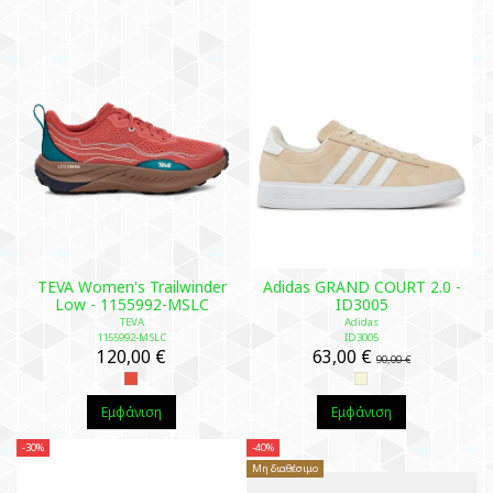
TEVA Women's Trailwinder
Adidas GRAND COURT 2.0 -
Low - 1155992-MSLC
ID3005
TEVA
Adidas
1155992-MSLC
ID3005
120,00 €
63,00 €
90,00 €
Εμφάνιση
Εμφάνιση
-30%
-40%
Μη διαθέσιμο