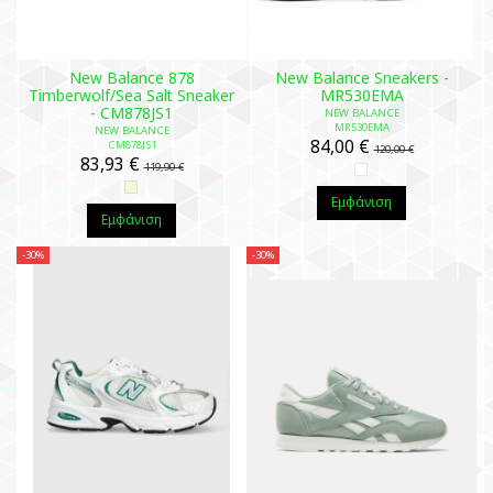
New Balance 878
New Balance Sneakers -
Timberwolf/Sea Salt Sneaker
MR530EMA
- CM878JS1
NEW BALANCE
MR530EMA
NEW BALANCE
84,00 €
CM878JS1
120,00 €
83,93 €
119,90 €
Εμφάνιση
Εμφάνιση
-30%
-30%