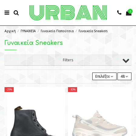
0
Αρχική
ΓΥΝΑΙΚΕΙΑ
Γυναικεία Παπούτσια
Γυναικεία Sneakers
Γυναικεία Sneakers
Filters
Επιλέξτε
48
-25%
-30%