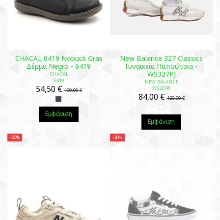
CHACAL 6419 Nobuck Gras
New Balance 327 Classics
Δέρμα Negro - 6419
Γυναικεία Παπούτσια -
WS327PJ
CHACAL
6419
NEW BALANCE
54,50 €
WS327PJ
109,00 €
84,00 €
120,00 €
Εμφάνιση
Εμφάνιση
-30%
-30%