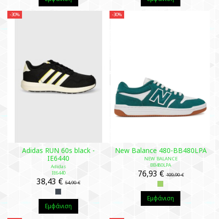
-30%
-30%
Adidas RUN 60s black -
New Balance 480-BB480LPA
IE6440
NEW BALANCE
BB480LPA
Adidas
76,93 €
IE6440
109,90 €
38,43 €
54,90 €
Εμφάνιση
Εμφάνιση