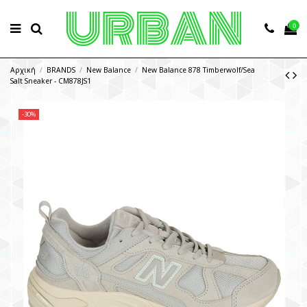
0
Αρχική
BRANDS
New Balance
New Balance 878 Timberwolf/Sea
Salt Sneaker - CM878JS1
-30%