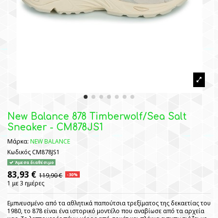
New Balance 878 Timberwolf/Sea Salt
Sneaker - CM878JS1
Μάρκα:
NEW BALANCE
Κωδικός
CM878JS1
Άμεσα διαθέσιμο
83,93 €
119,90 €
-30%
1 με 3 ημέρες
Εμπνευσμένο από τα αθλητικά παπούτσια τρεξίματος της δεκαετίας του
1980, το 878 είναι ένα ιστορικό μοντέλο που αναβίωσε από τα αρχεία