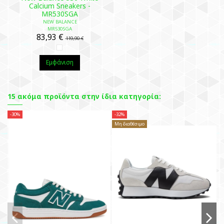
Calcium Sneakers -
MR530SGA
NEW BALANCE
MR530SGA
83,93 €
119,90 €
Εμφάνιση
15 ακόμα προϊόντα στην ίδια κατηγορία:
-30%
-32%
-3
Μη διαθέσιμο