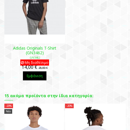
Adidas Originals T-Shirt
(GN3462)
GN3462
Μη διαθέσιμο
14,00 €
28,00 €
Εμφάνιση
15 ακόμα προϊόντα στην ίδια κατηγορία:
-20%
-20%
-2
Νέο