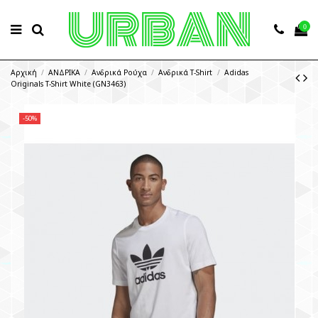
0
Αρχική
ΑΝΔΡΙΚΑ
Ανδρικά Ρούχα
Ανδρικά T-Shirt
Adidas
Originals T-Shirt White (GN3463)
-50%