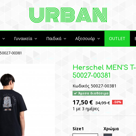
ά
Γυναικεία
Παιδικά
Αξεσουάρ
OUTLET
 50027-00381
Herschel MEN'S T
50027-00381
Κωδικός
50027-00381
Άμεσα διαθέσιμο
17,50 €
34,99 €
-50%
1 με 3 ημέρες
Size1
Χρώμα