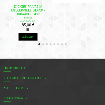
DICKIES PANTS M
MILLERVILLE BLACK -
DK0A4XDUBLK1
Dickies
DK0A4XDUBLK1
85,00 €
Εμφάνιση
ΠΛΗΡΟΦΟΡΙΕΣ
ΧΡΗΣΙΜΕΣ ΠΛΗΡΟΦΟΡΙΕΣ
ΔΕΙΤΕ ΕΠΙΣΗΣ
ΕΠΙΚΟΙΝΩΝΙΑ