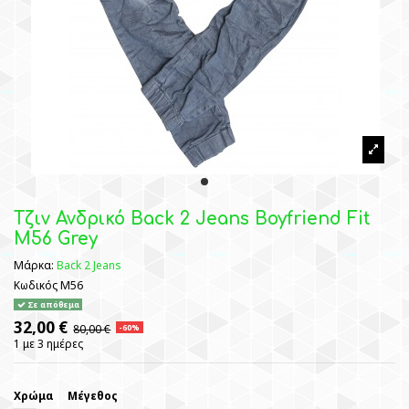
Τζιν Ανδρικό Back 2 Jeans Boyfriend Fit
M56 Grey
Μάρκα:
Back 2 Jeans
Κωδικός
M56
Σε απόθεμα
32,00 €
80,00 €
-60%
1 με 3 ημέρες
Χρώμα
Μέγεθος