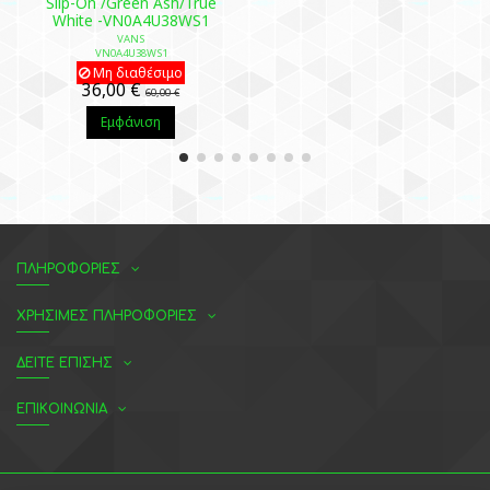
Slip-On /Green Ash/True
White -VN0A4U38WS1
VANS
VN0A4U38WS1
Μη διαθέσιμο
36,00 €
60,00 €
Εμφάνιση
ΠΛΗΡΟΦΟΡΙΕΣ
ΧΡΗΣΙΜΕΣ ΠΛΗΡΟΦΟΡΙΕΣ
ΔΕΙΤΕ ΕΠΙΣΗΣ
ΕΠΙΚΟΙΝΩΝΙΑ