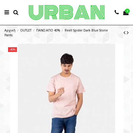
0
Αρχική
OUTLET
ΠΑΝΩ ΑΠΟ 40%
Reell Spider Dark Blue Stone
Pants
-40%