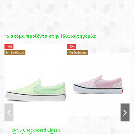
15 ακόμα προϊόντα στην ίδια κατηγορία:
-40%
-40%
-3
Μη διαθέσιμο
Μη διαθέσιμο
VANS Checkboard Classic