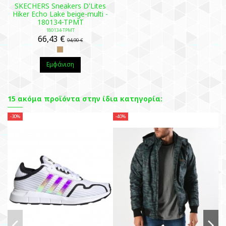
SKECHERS Sneakers D'Lites
Hiker Echo Lake beige-multi -
180134-TPMT
180134-TPMT
66,43 €
94,90 €
Εμφάνιση
15 ακόμα προϊόντα στην ίδια κατηγορία:
-30%
-40%
-3