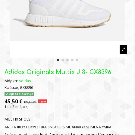
Adidas Originals Multix J 3- GX8396
Μάρκα:
Adidas
Κωδικός
GX8396
Άμεσα διαθέσιμο
45,50 €
65,00 €
-30%
1 με 3 ημέρες
MULTIX SHOES
ΑΝΕΤΑ ΦΟΥΤΟΥΡΙΣΤΙΚΑ SNEAKERS ΜΕ ΑΝΑΚΥΚΛΩΜΕΝΑ ΥΛΙΚΑ.
Απόκτησε total grey look. Αυτά τα adidas παπούτσια λένε ναι στο