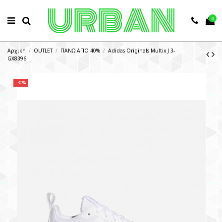
0
Αρχική
OUTLET
ΠΑΝΩ ΑΠΟ 40%
Adidas Originals Multix J 3-
GX8396
-30%