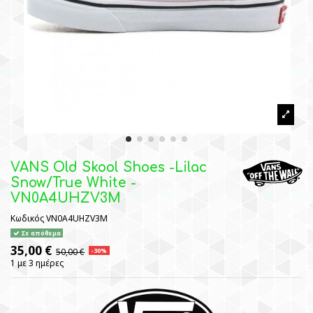
VANS Old Skool Shoes -Lilac
Snow/True White -
VN0A4UHZV3M
Κωδικός
VN0A4UHZV3M
Σε απόθεμα
35,00 €
50,00 €
-30%
1 με 3 ημέρες