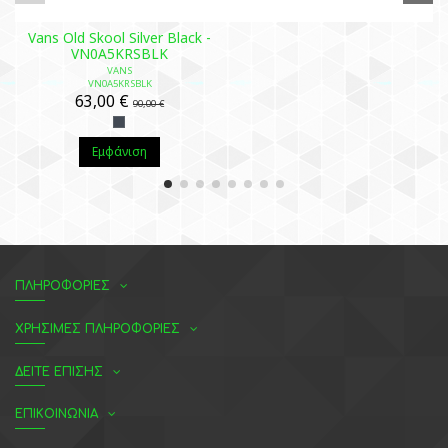
Vans Old Skool Silver Black -
VN0A5KRSBLK
VANS
VN0A5KRSBLK
63,00 €
90,00 €
Εμφάνιση
ΠΛΗΡΟΦΟΡΙΕΣ
ΧΡΗΣΙΜΕΣ ΠΛΗΡΟΦΟΡΙΕΣ
ΔΕΙΤΕ ΕΠΙΣΗΣ
ΕΠΙΚΟΙΝΩΝΙΑ