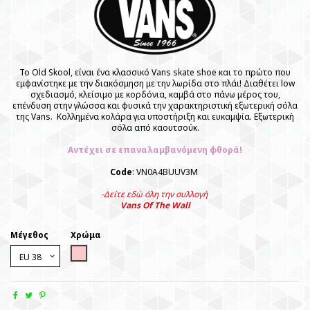
Το Old Skool, είναι ένα κλασσικό Vans skate shoe και το πρώτο
που
εμφανίστηκε με την διακόσμηση με την λωρίδα στο πλάι! Διαθέτει low
σχεδιασμό, κλείσιμο με κορδόνια, καμβά στο πάνω μέρος του,
επένδυση στην γλώσσα και φυσικά την χαρακτηριστική εξωτερική σόλα
της Vans. Κολλημένα κολάρα για υποστήριξη και ευκαμψία.
Εξωτερική
σόλα από καουτσούκ.
Αντέχει σε επαναλαμβανόμενη φθορά!
Code
: VN0A4BUUV3M
-Δείτε εδώ όλη την συλλογή
Vans Of The Wall
Μέγεθος
Χρώμα
Pink