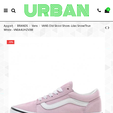
0
Αρχική
BRANDS
Vans
VANS Old Skool Shoes -Lilac Snow/True
White - VN0A4UHZV3M
-30%