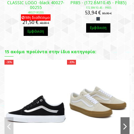
CLASSIC LOGO -black 40027-
PR85 - (172.BM10.45 - PR85)
00255
172.BM10.45 - PR85
53,94 €
40027-00255
89,90 €
Μη διαθέσιμο
21,50 €
43,00 €
Εμφάνιση
Εμφάνιση
15 ακόμα προϊόντα στην ίδια κατηγορία:
-30%
-30%
-2