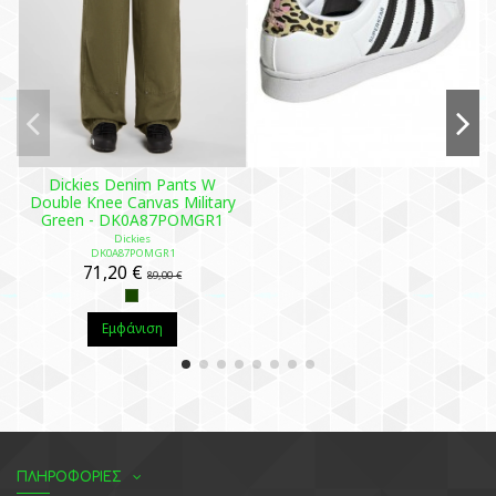
Dickies Denim Pants W
Double Knee Canvas Military
Green - DK0A87POMGR1
Dickies
DK0A87POMGR1
71,20 €
89,00 €
Εμφάνιση
ΠΛΗΡΟΦΟΡΙΕΣ