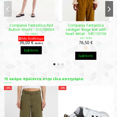
Compania Fantastica Red
Compania Fantastica
Button Shorts - 51C/43004
cardigan Beige knit with
heart detail - 54C/10156
51C/43004
Μη διαθέσιμο
54C/10156
36,00 €
76,50 €
45,00 €
Εμφάνιση
Εμφάνιση
15 ακόμα προϊόντα στην ίδια κατηγορία:
-20%
-30%
-2