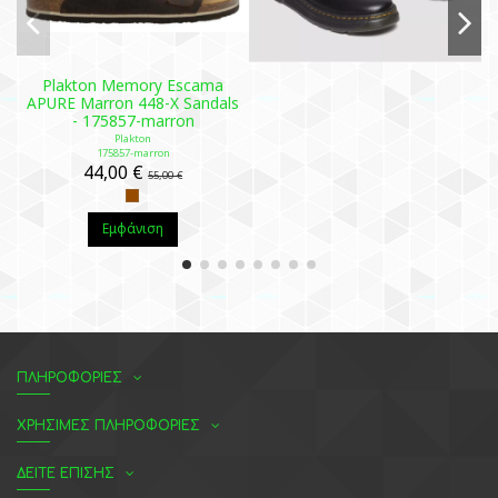
Plakton Memory Escama
APURE Marron 448-X Sandals
- 175857-marron
Plakton
175857-marron
44,00 €
55,00 €
Εμφάνιση
ΠΛΗΡΟΦΟΡΙΕΣ
ΧΡΗΣΙΜΕΣ ΠΛΗΡΟΦΟΡΙΕΣ
ΔΕΙΤΕ ΕΠΙΣΗΣ