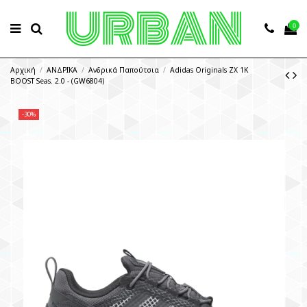
0
Αρχική
ΑΝΔΡΙΚΑ
Ανδρικά Παπούτσια
Adidas Originals ZX 1K
BOOST Seas. 2.0 - (GW6804)
-30%