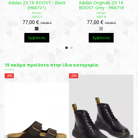
Adidas ZX 1K BOOST - Black
Adidas Originals ZX 1K
(H68721)
BOOST Grey - H68718
Adidas
Adidas
H68721
H68718
77,00 €
77,00 €
110,00 €
110,00 €
Εμφάνιση
Εμφάνιση
15 ακόμα προϊόντα στην ίδια κατηγορία:
-20%
-20%
-3