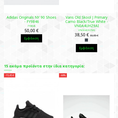
Adidas Originals NY 90 Shoes
Vans Old Skool J Primary
- FY9846
Camo Black/True White -
VN0A4UHZ9AI
FY9846
50,00 €
VN0A4UHZ9AI
38,50 €
55,00 €
Εμφάνιση
Εμφάνιση
15 ακόμα προϊόντα στην ίδια κατηγορία:
-15,45 €
-44%
-3