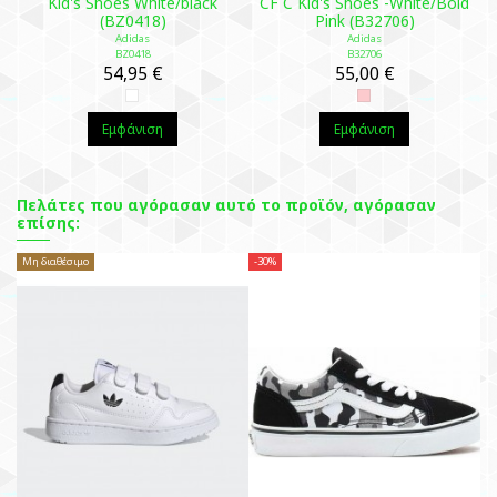
Kid's Shoes White/black
CF C Kid's Shoes -White/Bold
(BZ0418)
Pink (B32706)
Adidas
Adidas
BZ0418
B32706
54,95 €
55,00 €
Εμφάνιση
Εμφάνιση
Πελάτες που αγόρασαν αυτό το προϊόν, αγόρασαν
επίσης:
Μη διαθέσιμο
-30%