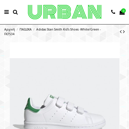
0
Αρχική
ΠΑΙΔΙΚΑ
Adidas Stan Smith Kid's Shoes -White/Green -
FX7534