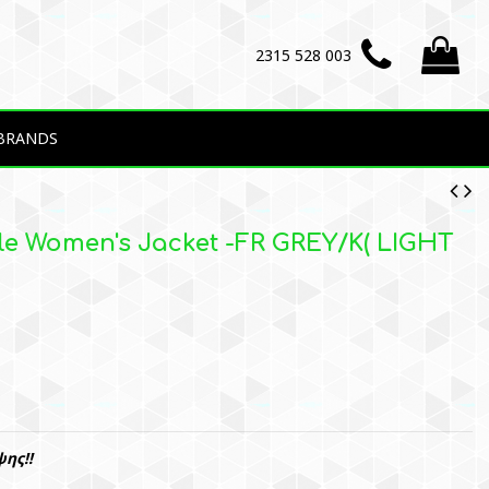
2315 528 003
BRANDS
e Women's Jacket -FR GREY/K( LIGHT
ης!!