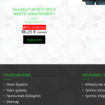
Foundry Puff MTE MSCA
WINTP-VN0A7YK5BYY1
VANS
VN0A7YK5BYY1
Μη διαθέσιμο
86,25 €
125,00 €
Εμφάνιση
ΠΛΗΡΟΦΟΡΙΕΣ
ΧΡΗΣΙΜΕΣ 
Ποιοί Είμαστε
Αλλαγές και
Όροι χρήσης
Τρόποι απο
Προσωπικά δεδομένα
Τρόποι πλη
Sitemap