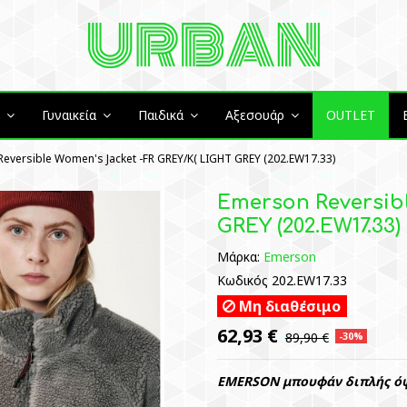
ά
Γυναικεία
Παιδικά
Αξεσουάρ
OUTLET
eversible Women's Jacket -FR GREY/K( LIGHT GREY (202.EW17.33)
Emerson Reversibl
GREY (202.EW17.33)
Μάρκα:
Emerson
Κωδικός
202.EW17.33
Μη διαθέσιμο
62,93 €
89,90 €
-30%
EMERSON
μπουφάν διπλής όψ