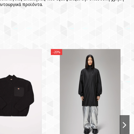
αντουργικά προϊόντα.
-20%
-