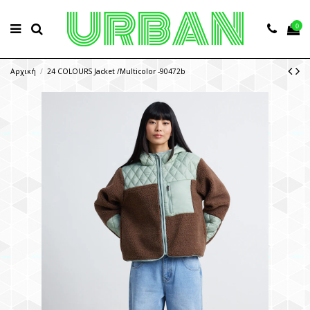
0
Αρχική
24 COLOURS Jacket /Multicolor -90472b