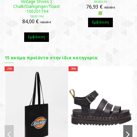
Vintage Shoes |
BB480LPA
Chalk/Darkginger/Toast
76,93 €
109,90 €
-100201194
100201194
84,00 €
Εμφάνιση
120,00 €
Εμφάνιση
15 ακόμα προϊόντα στην ίδια κατηγορία:
-25%
-30%
-2