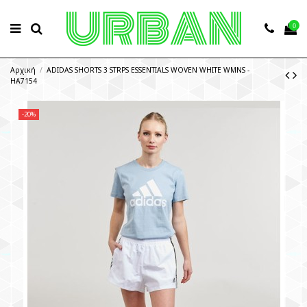
0
Αρχική
ADIDAS SHORTS 3 STRPS ESSENTIALS WOVEN WHITE WMNS -
HA7154
-20%