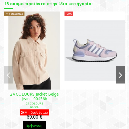
15 ακόμα προϊόντα στην ίδια κατηγορία:
Μη διαθέσιμο
-20%
-3
24 COLOURS Jacket Beige
Jean - 90456b
24 COLOURS
90456b
Μη διαθέσιμο
69,00 €
Εμφάνιση