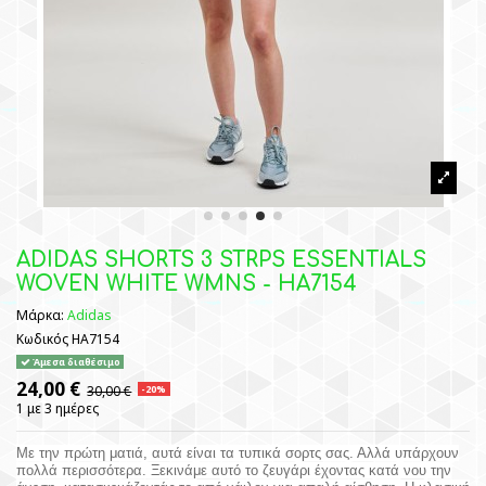
ADIDAS SHORTS 3 STRPS ESSENTIALS
WOVEN WHITE WMNS - HA7154
Μάρκα:
Adidas
Κωδικός
HA7154
Άμεσα διαθέσιμο
24,00 €
30,00 €
-20%
1 με 3 ημέρες
Με την πρώτη ματιά, αυτά είναι τα τυπικά σορτς σας. Αλλά υπάρχουν
πολλά περισσότερα. Ξεκινάμε αυτό το ζευγάρι έχοντας κατά νου την