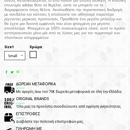
άνεση, κατασκευάζοντάς το από νάιλον για απαλή αίσθηση. Η κλασική
επωνυμία adidas θέτει τα θεμέλια, ώστε να μπορείτε να τα
διαμορφώσετε όπως θέλετε. Ακολουθήστε την περιστασιακή διαδρομή
με σανδάλια και κάλτσες ή απολαύστε τον αθλητισμό παραπέρα
ρίχνοντας μερικούς προπονητές. Προσθέστε ένα μεγάλο μπλέιζερ και
θα έχετε μια δυνατή εμφάνιση που είναι φτιαγμένη για μέγιστο
αποτέλεσμα. Φτιαγμένο με 100% ανακυκλωμένα υλικά, αυτό το προϊόν
αντιπροσωπεύει μόνο μία από τις λύσεις μας για τον τερματισμό των
πλαστικών απορριμμάτων.
Size1
Χρώμα
White
ΔΩΡΕΑΝ ΜΕΤΑΦΟΡΙΚΑ
Με αγορές άνω τον 70€ δωρεάν μεταφορικά σε όλη την Ελλάδα.
ORIGINAL BRANDS
Όλα μας τα προϊόντα συνοδεύουντε από εγγύηση γνησιότητας
ΕΠΙΣΤΡΟΦΕΣ
Διαβάστε την πολιτική επιστροφών μας
ΠΛΗΡΩΜΗ ΜΕ