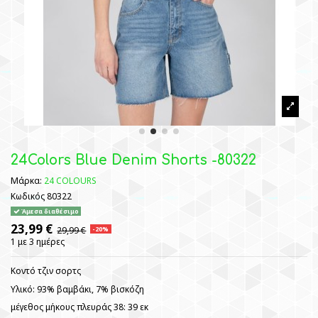
24Colors Blue Denim Shorts -80322
Μάρκα:
24 COLOURS
Κωδικός
80322
Άμεσα διαθέσιμο
23,99 €
29,99 €
-20%
1 με 3 ημέρες
Κοντό τζιν σορτς
Υλικό: 93% βαμβάκι, 7% βισκόζη
μέγεθος μήκους πλευράς 38: 39 εκ