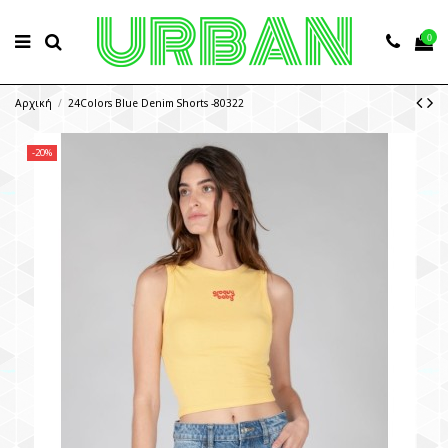
0
Αρχική
24Colors Blue Denim Shorts -80322
-20%