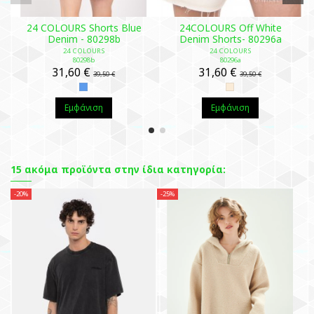
24 COLOURS Shorts Blue
24COLOURS Off White
Denim - 80298b
Denim Shorts- 80296a
24 COLOURS
24 COLOURS
80298b
80296a
31,60 €
31,60 €
39,50 €
39,50 €
Εμφάνιση
Εμφάνιση
15 ακόμα προϊόντα στην ίδια κατηγορία:
-20%
-25%
-2