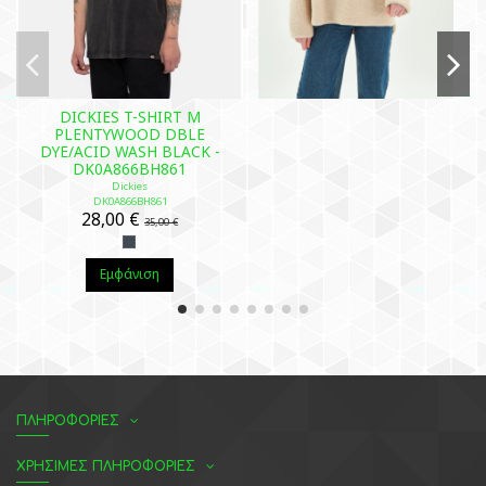
DICKIES T-SHIRT M
PLENTYWOOD DBLE
DYE/ACID WASH BLACK -
DK0A866BH861
Dickies
DK0A866BH861
28,00 €
35,00 €
Εμφάνιση
ΠΛΗΡΟΦΟΡΙΕΣ
ΧΡΗΣΙΜΕΣ ΠΛΗΡΟΦΟΡΙΕΣ