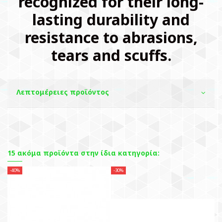
recognized for their long-
lasting durability and
resistance to abrasions,
tears and scuffs.
Λεπτομέρειες προϊόντος
15 ακόμα προϊόντα στην ίδια κατηγορία:
-40%
-30%
-3