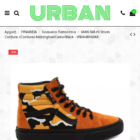
0
Αρχική
ΓΥΝΑΙΚΕΙΑ
Γυναικεία Παπούτσια
VANS Sk8-Hi Shoes
Cordura -(Cordura) Amberglow/Camo/Black - VN0A4BV6XK4
-30%