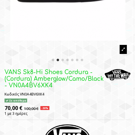
VANS Sk8-Hi Shoes Cordura -
(Cordura) Amberglow/Camo/Black
- VN0A4BV6XK4
Κωδικός
VN0A4BV6XK4
Σε απόθεμα
70,00 €
100,00 €
-30%
1 με 3 ημέρες