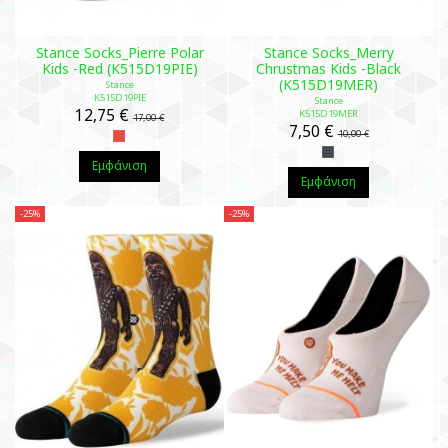
Stance Socks_Pierre Polar
Stance Socks_Merry
Kids -Red (K515D19PIE)
Chrustmas Kids -Black
(K515D19MER)
Stance
K515D19PIE
Stance
12,75 €
K515D19MER
17,00 €
7,50 €
10,00 €
Εμφάνιση
Εμφάνιση
-25%
-25%