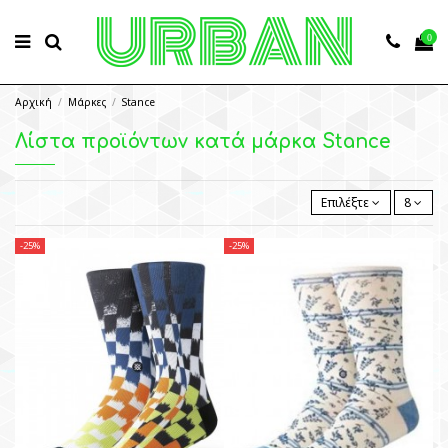
0
Αρχική
Μάρκες
Stance
Λίστα προϊόντων κατά μάρκα Stance
Επιλέξτε
8
-25%
-25%