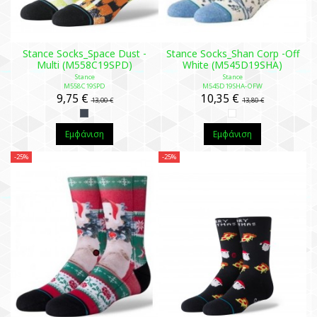
Stance Socks_Space Dust -
Stance Socks_Shan Corp -Off
Multi (M558C19SPD)
White (M545D19SHA)
Stance
Stance
M558C19SPD
M545D19SHA-OFW
9,75 €
10,35 €
13,00 €
13,80 €
Εμφάνιση
Εμφάνιση
-25%
-25%