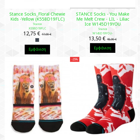
Stance Socks_Floral Chewie
STANCE Socks - You Make
Kids -Yellow (K558D19FLC)
Me Melt Crew - LIL - Liliac
Ice W145D19YOU
Stance
K558D19FLC
Stance
12,75 €
W145D19YOU-
17,00 €
13,50 €
18,00 €
Εμφάνιση
Εμφάνιση
-25%