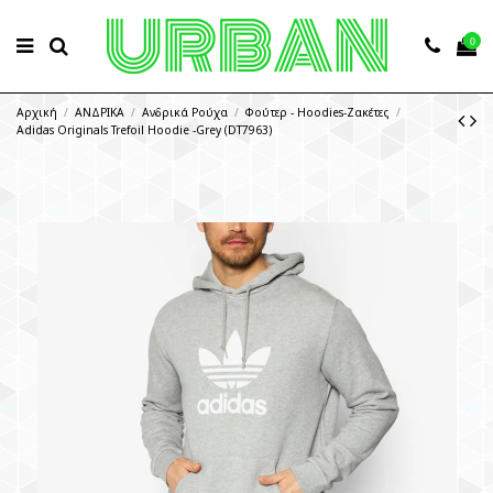
0
Αρχική
ΑΝΔΡΙΚΑ
Ανδρικά Ρούχα
Φούτερ - Hoodies-Ζακέτες
Adidas Originals Trefoil Hoodie -Grey (DT7963)