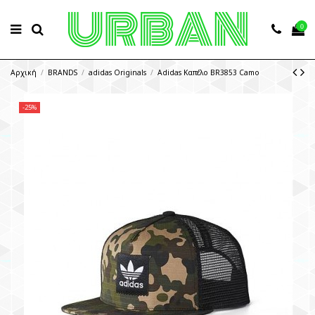
0
Αρχική
BRANDS
adidas Originals
Adidas Καπέλο BR3853 Camo
-25%