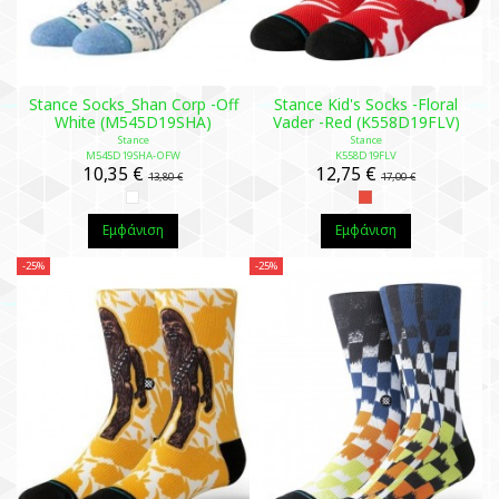
Stance Socks_Shan Corp -Off
Stance Kid's Socks -Floral
White (M545D19SHA)
Vader -Red (K558D19FLV)
Stance
Stance
M545D19SHA-OFW
K558D19FLV
10,35 €
12,75 €
13,80 €
17,00 €
Εμφάνιση
Εμφάνιση
-25%
-25%