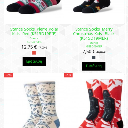
Stance Socks_Pierre Polar
Stance Socks_Merry
Kids -Red (K515D19PIE)
Chrustmas Kids -Black
(K515D19MER)
Stance
K515D19PIE
Stance
12,75 €
K515D19MER
17,00 €
7,50 €
10,00 €
Εμφάνιση
Εμφάνιση
-25%
-25%