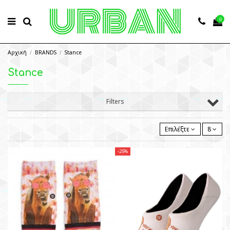
0
Αρχική
BRANDS
Stance
Stance
Filters
Επιλέξτε
8
-25%