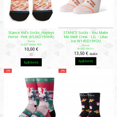
Stance Kid's Socks_Hayleys
STANCE Socks - You Make
Horse -Pink (K526D19HHK)
Me Melt Crew - LIL - Liliac
Ice W145D19YOU
Stance
K526D19HHK-PNK
Stance
10,00 €
W145D19YOU-
13,50 €
18,00 €
Εμφάνιση
Εμφάνιση
-25%
-25%