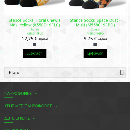
Stance Socks_Floral Chewie
Stance Socks_Space Dust -
Kids -Yellow (K558D19FLC)
Multi (M558C19SPD)
Stance
Stance
K558D19FLC
M558C19SPD
12,75 €
9,75 €
17,00 €
13,00 €
Εμφάνιση
Εμφάνιση
Filters
ΠΛΗΡΟΦΟΡΙΕΣ
ΧΡΗΣΙΜΕΣ ΠΛΗΡΟΦΟΡΙΕΣ
ΔΕΙΤΕ ΕΠΙΣΗΣ