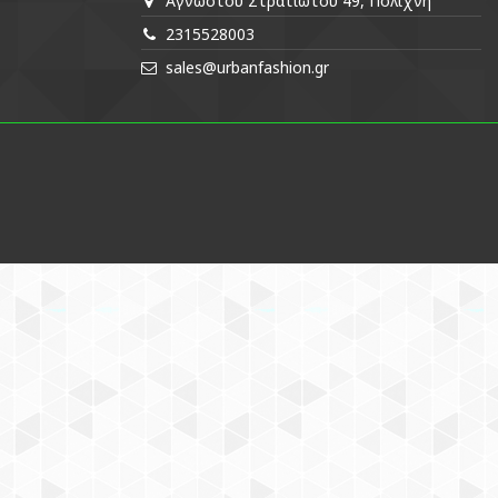
Αγνώστου Στρατιώτου 49, Πολίχνη
2315528003
sales@urbanfashion.gr