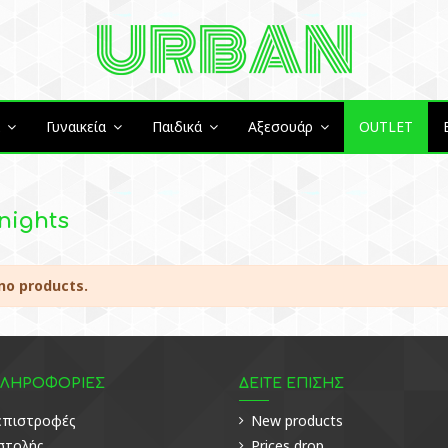
ά
Γυναικεία
Παιδικά
Αξεσουάρ
OUTLET
Knights
no products.
ΠΛΗΡΟΦΟΡΙΕΣ
ΔΕΙΤΕ ΕΠΙΣΗΣ
 επιστροφές
New products
στολής
Prices drop